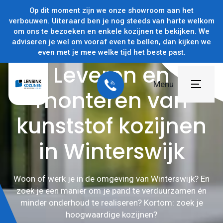
Op dit moment zijn we onze showroom aan het
verbouwen. Uiteraard ben je nog steeds van harte welkom
om ons te bezoeken en enkele kozijnen te bekijken. We
adviseren je wel om vooraf even te bellen, dan kijken we
even met je mee welke tijd het beste past.
Leveren en
Menu
monteren van
Home
kunststof kozijnen
Producten
in Winterswijk
Projecten
Woon of werk je in de omgeving van Winterswijk? En
Subsidies
zoek je een manier om je pand te verduurzamen én
minder onderhoud te realiseren? Kortom: zoek je
Over ons
hoogwaardige kozijnen?