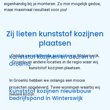
eigenhandig bij je monteren. Zo min mogelijk gedoe,
maar maximaal resultaat voor jou!
Zij lieten kunststof kozijnen
plaatsen
Ontdek
verschillende projecten
in Winterswijk,
Kunststof kozijnen en deuren in
Groenlo en andere locaties in de regio waar wij
Groenlo
kunststof kozijnen plaatsen.
In Groenlo hebben we onlangs een mooie
projecten opgeleverd. Twee woningen waarbij wij
Kunststof kozijnen nieuwbouw
nieuwe kozijn...
bedrijfspand in Winterswijk