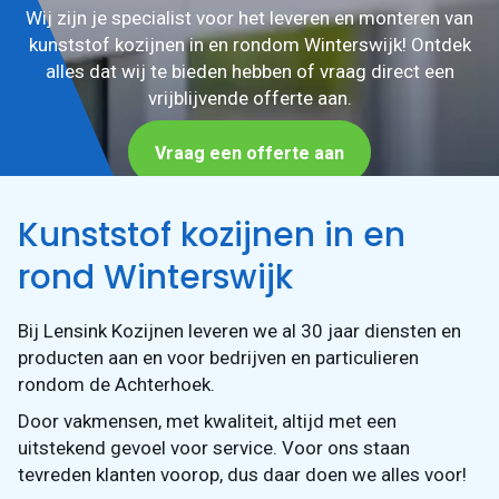
Wij zijn je specialist voor het leveren en monteren van
kunststof kozijnen in en rondom Winterswijk! Ontdek
Vraag een
alles dat wij te bieden hebben of vraag direct een
offerte aan
vrijblijvende offerte aan.
Vraag een offerte aan
Kunststof kozijnen in en
rond Winterswijk
Bij Lensink Kozijnen leveren we al 30 jaar diensten en
producten aan en voor bedrijven en particulieren
rondom de Achterhoek.
Door vakmensen, met kwaliteit, altijd met een
uitstekend gevoel voor service. Voor ons staan
tevreden klanten voorop, dus daar doen we alles voor!