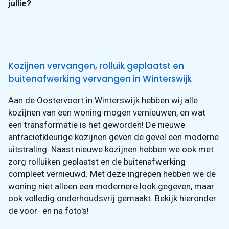
jullie?
Wanneer je kozijnen bij Lensink Kozijnen bestelt,
komen wij zelf de kozijnen leveren én monteren.
Hierover maken wij duidelijke afspraken met je voordat
onze vakmensen langskomen.
Kozijnen vervangen, rolluik geplaatst en
buitenafwerking vervangen in Winterswijk
Aan de Oostervoort in Winterswijk hebben wij alle
kozijnen van een woning mogen vernieuwen, en wat
een transformatie is het geworden! De nieuwe
antracietkleurige kozijnen geven de gevel een moderne
uitstraling. Naast nieuwe kozijnen hebben we ook met
zorg rolluiken geplaatst en de buitenafwerking
compleet vernieuwd. Met deze ingrepen hebben we de
woning niet alleen een modernere look gegeven, maar
ook volledig onderhoudsvrij gemaakt. Bekijk hieronder
de voor- en na foto's!