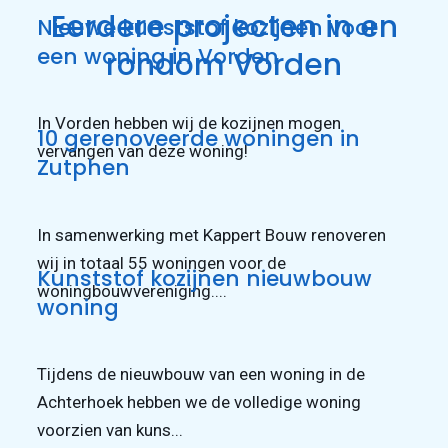
Eerdere projecten in en
Nieuwe kunststof kozijnen voor
een woning in Vorden
rondom Vorden
In Vorden hebben wij de kozijnen mogen
10 gerenoveerde woningen in
vervangen van deze woning!
Zutphen
In samenwerking met Kappert Bouw renoveren
wij in totaal 55 woningen voor de
Kunststof kozijnen nieuwbouw
woningbouwvereniging....
woning
Tijdens de nieuwbouw van een woning in de
Achterhoek hebben we de volledige woning
voorzien van kuns...