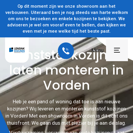
Op dit moment zijn we onze showroom aan het
verbouwen. Uiteraard ben je nog steeds van harte welkom
om ons te bezoeken en enkele kozijnen te bekijken. We
adviseren je wel om vooraf even te bellen, dan kijken we
even met je mee welke tijd het beste past.
Kunststof kozijnen
Menu
laten monteren in
Home
Vorden
Producten
Projecten
Heb je een pand of woning dat toe is aan nieuwe
Subsidies
kozijnen? Wij leveren en monteren kunststof kozijnen
in Vorden! Met een showroom in Vorden is dit echt ons
Over ons
thuisfront. We gaan dus met plezier bij je aan de slag.
Verduurzaming, vervangen van oude kozijnen… Laat