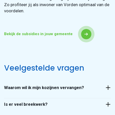
Zo profiteer jij als inwoner van Vorden optimaal van de
voordelen.
Bekijk de subsidies in jouw gemeente
Veelgestelde vragen
Waarom wil ik mijn kozijnen vervangen?
Als je al langere tijd in hetzelfde huis woont, als je huis
zijn beste jaren heeft gehad, of als je iets aan die hoge
Is er veel breekwerk?
energierekening wilt doen, is het een goede keuze om
Dit valt gelukkig mee. We zagen het oude kozijn eruit,