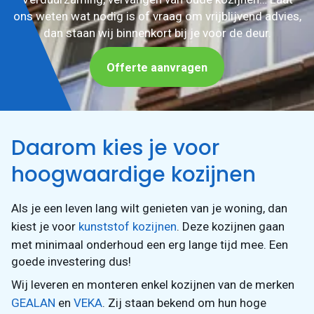
ons weten wat nodig is of vraag om vrijblijvend advies,
dan staan wij binnenkort bij je voor de deur.
Vraag een
offerte aan
Offerte aanvragen
Daarom kies je voor
hoogwaardige kozijnen
Als je een leven lang wilt genieten van je woning, dan
kiest je voor
kunststof kozijnen
. Deze kozijnen gaan
met minimaal onderhoud een erg lange tijd mee. Een
goede investering dus!
Wij leveren en monteren enkel kozijnen van de merken
GEALAN
en
VEKA
. Zij staan bekend om hun hoge