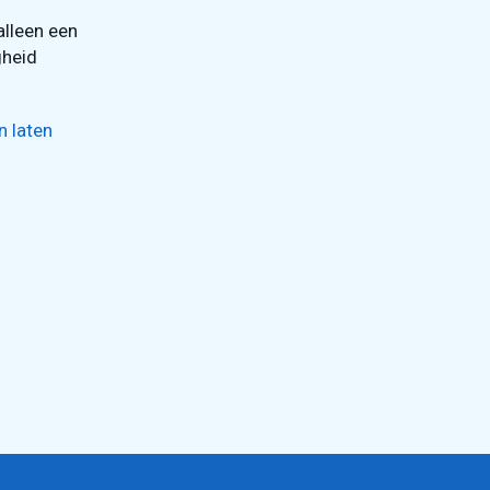
lleen een
gheid
n laten