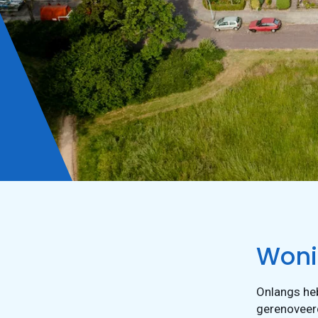
Woni
Onlangs heb
gerenoveer