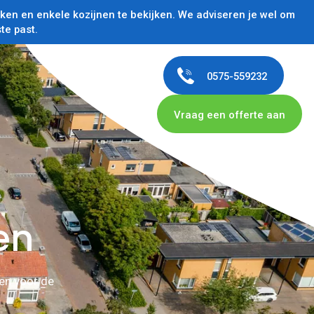
en en enkele kozijnen te bekijken. We adviseren je wel om
te past.
0575-559232
Vraag een offerte aan
en
en voor de