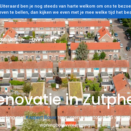
iteraard ben je nog steeds van harte welkom om ons te bezoek
even te bellen, dan kijken we even met je mee welke tijd het bes
Subsidies
Over ons
enovatie in Zutph
werking met
Kappert Bouw
renoveren wij in totaal 55 woning
woningbouwvereniging.