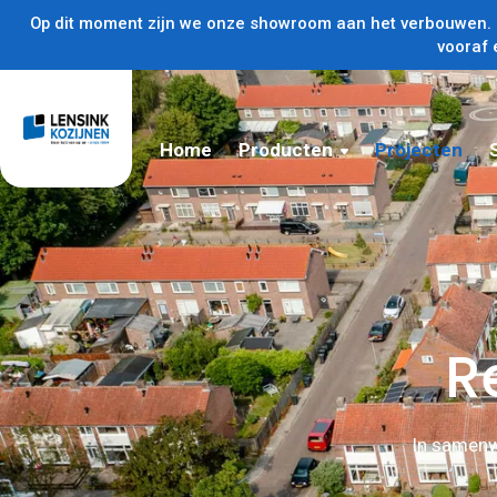
Op dit moment zijn we onze showroom aan het verbouwen. U
vooraf 
Home
Producten
Projecten
R
In samen