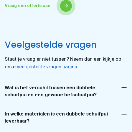
Vraag een offerte aan
Veelgestelde vragen
Staat je vraag er niet tussen? Neem dan een kijkje op
onze
veelgestelde vragen pagina
.
Wat is het verschil tussen een dubbele
schuifpui en een gewone hefschuifpui?
Bij een
hefschuifpui
schuift één paneel naar links of
In welke materialen is een dubbele schuifpui
rechts, de andere helft blijft altijd op zijn plek. Bij een
leverbaar?
dubbele schuifpui schuiven beide panelen naar buiten,
één naar links en één naar rechts, zodat de opening