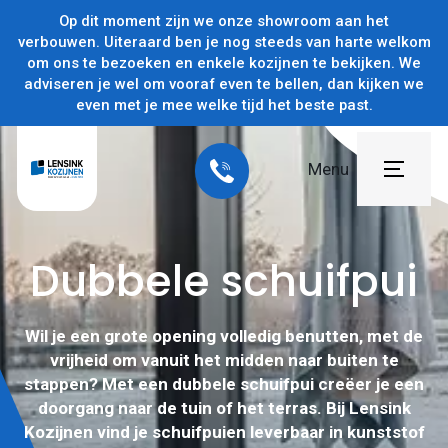
Op dit moment zijn we onze showroom aan het
verbouwen. Uiteraard ben je nog steeds van harte welkom
om ons te bezoeken en enkele kozijnen te bekijken. We
adviseren je wel om vooraf even te bellen, dan kijken we
even met je mee welke tijd het beste past.
Menu
Home
Dubbele schuifpui
Producten
Projecten
Wil je een grote opening volledig benutten, met de
vrijheid om vanuit het midden naar buiten te
Subsidies
stappen? Met een dubbele schuifpui creëer je een
doorgang naar de tuin of het terras. Bij Lensink
Over ons
Kozijnen vind je schuifpuien leverbaar in kunststof