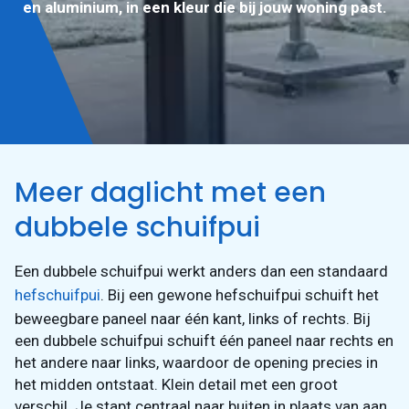
en aluminium, in een kleur die bij jouw woning past.
Vraag een
offerte aan
Meer daglicht met een
dubbele schuifpui
Een dubbele schuifpui werkt anders dan een standaard
hefschuifpui
. Bij een gewone hefschuifpui schuift het
beweegbare paneel naar één kant, links of rechts. Bij
een dubbele schuifpui schuift één paneel naar rechts en
het andere naar links, waardoor de opening precies in
het midden ontstaat. Klein detail met een groot
verschil. Je stapt centraal naar buiten in plaats van aan