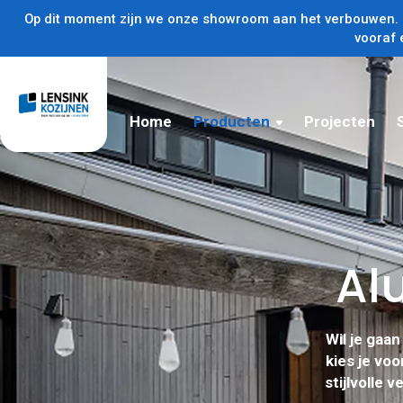
Op dit moment zijn we onze showroom aan het verbouwen. U
vooraf 
Home
Producten
Projecten
Al
Wil je gaa
kies je voo
stijlvolle 