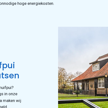
 onnodige hoge energiekosten.
fpui
atsen
uifpui?
gs in onze
a maken wij
geld.