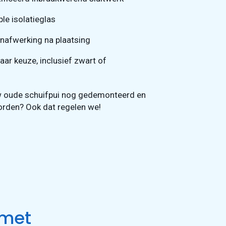
ple isolatieglas
enafwerking na plaatsing
aar keuze, inclusief zwart of
 oude schuifpui nog gedemonteerd en
rden? Ook dat regelen we!
 met