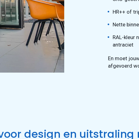
HR++ of tri
Nette binn
RAL-kleur n
antraciet
En moet jouw
afgevoerd wo
voor design en uitstraling