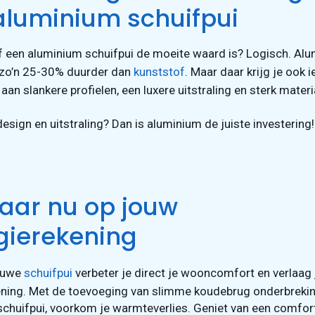
aluminium schuifpui
of een aluminium schuifpui de moeite waard is? Logisch. Alu
zo’n 25-30% duurder dan
kunststof
. Maar daar krijg je ook i
aan slankere profielen, een luxere uitstraling en sterk materi
design en uitstraling? Dan is aluminium de juiste investering!
aar nu op jouw
gierekening
euwe
schuifpui
verbeter je direct je wooncomfort en verlaag 
ening. Met de toevoeging van slimme koudebrug onderbreki
chuifpui, voorkom je warmteverlies. Geniet van een comfort