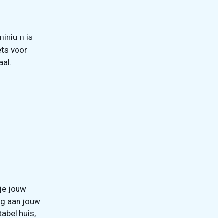
minium is
ets voor
aal.
je jouw
ng aan jouw
abel huis,