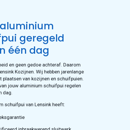
 aluminium
fpui geregeld
n één dag
rheid en geen gedoe achteraf. Daarom
Lensink Kozijnen. Wij hebben jarenlange
et plaatsen van kozijnen en schuifpuien.
 van jouw aluminium schuifpui regelen
n dag.
m schuifpui van Lensink heeft:
ieksgarantie
ificeerd inbraakwerend sluitwerk