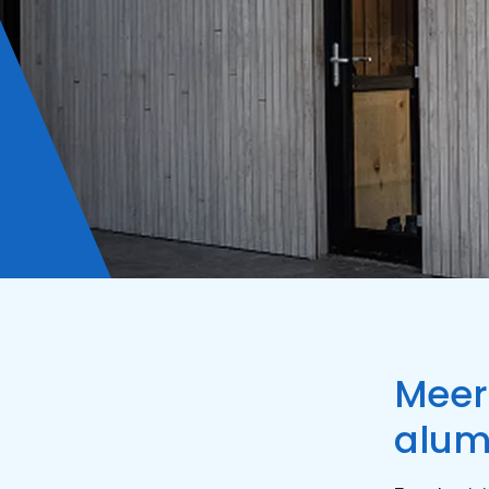
Meer 
alum