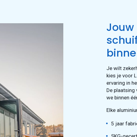
Jouw
schui
binne
Je wilt zeke
kies je voor 
ervaring in h
De plaatsing
we binnen éé
Elke aluminiu
5 jaar fabr
SKG-gecert