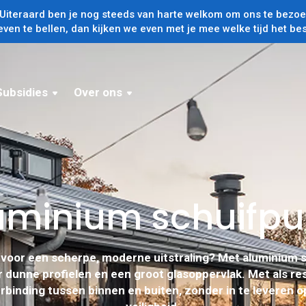
iteraard ben je nog steeds van harte welkom om ons te bezoek
even te bellen, dan kijken we even met je mee welke tijd het bes
Subsidies
Over ons
uminium schuifpu
n voor een scherpe, moderne uitstraling? Met aluminium 
r dunne profielen en een groot glasoppervlak. Met als re
verbinding tussen binnen en buiten, zonder in te leveren op