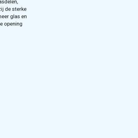
asdelen,
ij de sterke
meer glas en
we opening