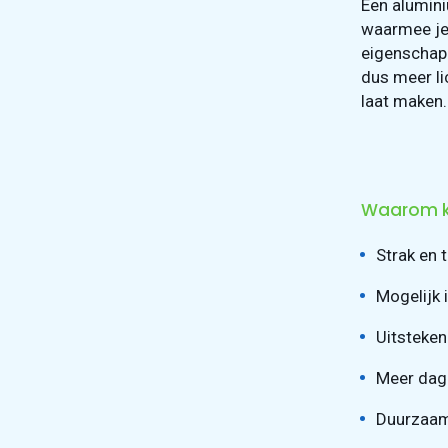
Een alumini
waarmee je 
eigenschapp
dus meer li
laat maken.
Waarom ki
Strak en 
Mogelijk i
Uitsteken
Meer dagl
Duurzaam