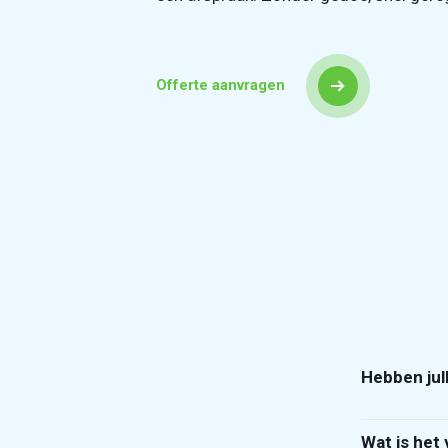
Offerte aanvragen
Hebben jul
Je bent we
alle opties
Wat is het