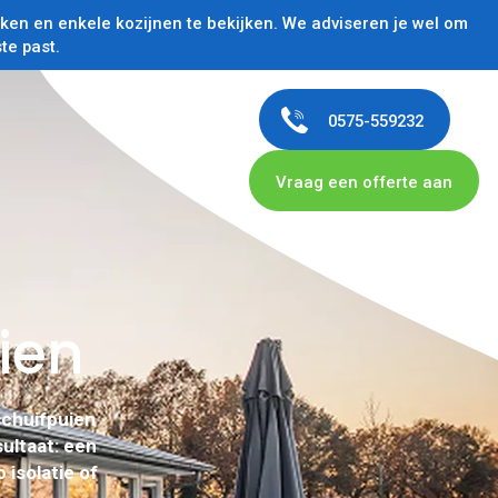
en en enkele kozijnen te bekijken. We adviseren je wel om
te past.
0575-559232
Vraag een offerte aan
ien
schuifpuien
sultaat: een
 isolatie of