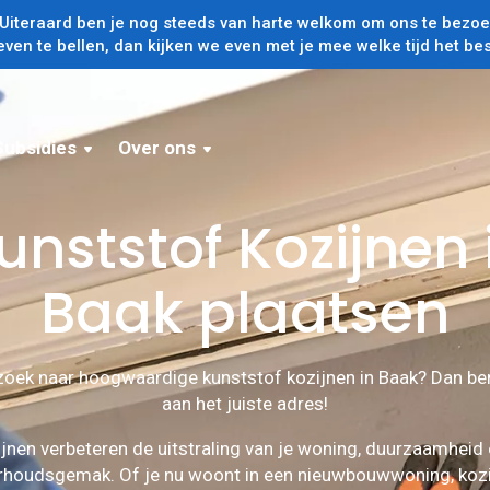
iteraard ben je nog steeds van harte welkom om ons te bezoek
even te bellen, dan kijken we even met je mee welke tijd het bes
Subsidies
Over ons
unststof Kozijnen 
Baak plaatsen
zoek naar hoogwaardige kunststof kozijnen in Baak? Dan ben
aan het juiste adres!
jnen verbeteren de uitstraling van je woning, duurzaamheid
rhoudsgemak. Of je nu woont in een nieuwbouwwoning, kozi