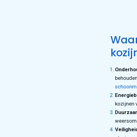
Waar
kozij
Onderho
behouden 
schoonm
Energieb
kozijnen 
Duurzaa
weersomst
Veilighei