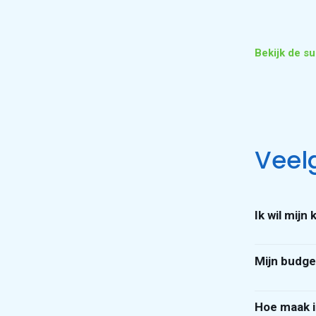
Bekijk de s
Veel
Ik wil mijn
Je hebt de
Mijn budget
het proces 
In het huidi
Hoe maak i
belangrijke