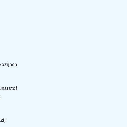
kozijnen
unststof
.
zij