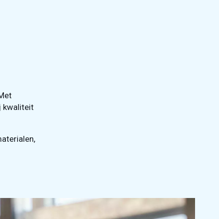
 Met
 kwaliteit
terialen,