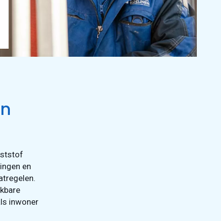
in
nststof
ingen en
atregelen.
ikbare
als inwoner