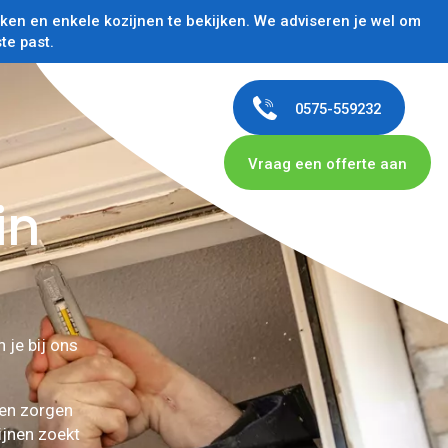
en en enkele kozijnen te bekijken. We adviseren je wel om
te past.
0575-559232
Vraag een offerte aan
in
 je bij ons
 en zorgen
jnen zoekt