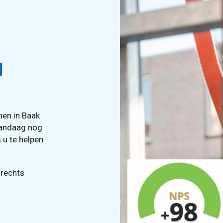
d
nen in Baak
vandaag nog
 u te helpen
 rechts