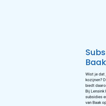
Subsi
Baak
Wist je dat
kozijnen? 
biedt daaro
Bij Lensink
subsidies e
van Baak op