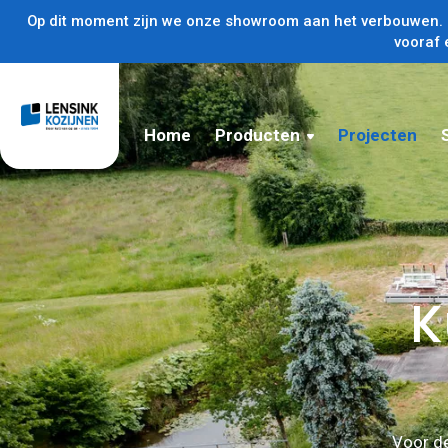
Op dit moment zijn we onze showroom aan het verbouwen. U
vooraf 
Home
Producten
Projecten
K
Voor de