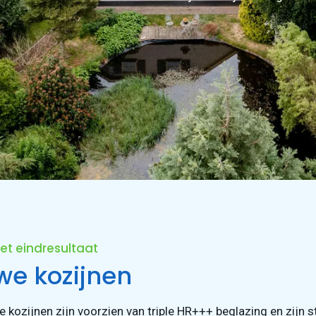
et eindresultaat
we kozijnen
 kozijnen zijn voorzien van triple HR+++ beglazing en zijn st