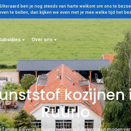
iteraard ben je nog steeds van harte welkom om ons te bezoek
even te bellen, dan kijken we even met je mee welke tijd het bes
Subsidies
Over ons
unststof kozijnen 
Ruurlo
 familie Balvers in Ruurlo hebben wij de kozijnen mogen ve